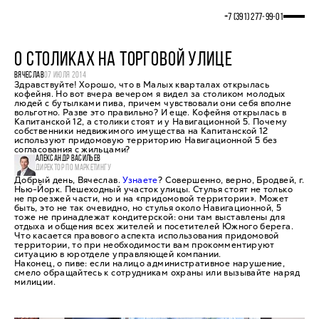
+7 (391) 277‒99‒01
О СТОЛИКАХ НА ТОРГОВОЙ УЛИЦЕ
ВЯЧЕСЛАВ
07 ИЮЛЯ 2014
Здравствуйте! Хорошо, что в Малых кварталах открылась
кофейня. Но вот вчера вечером я видел за столиком молодых
людей с бутылками пива, причем чувствовали они себя вполне
вольготно. Разве это правильно? И еще. Кофейня открылась в
Капитанской 12, а столики стоят и у Навигационной 5. Почему
собственники недвижимого имущества на Капитанской 12
используют придомовую территорию Навигационной 5 без
согласования с жильцами?
АЛЕКСАНДР ВАСИЛЬЕВ
ДИРЕКТОР ПО МАРКЕТИНГУ
Добрый день, Вячеслав.
Узнаете
? Совершенно, верно, Бродвей, г.
Нью-Йорк. Пешеходный участок улицы. Стулья стоят не только
не проезжей части, но и на «придомовой территории». Может
быть, это не так очевидно, но стулья около Навигационной, 5
тоже не принадлежат кондитерской: они там выставлены для
отдыха и общения всех жителей и посетителей Южного берега.
Что касается правового аспекта использования придомовой
территории, то при необходимости вам прокомментируют
ситуацию в юротделе управляющей компании.
Наконец, о пиве: если налицо административное нарушение,
смело обращайтесь к сотрудникам охраны или вызывайте наряд
милиции.