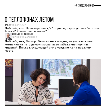
+7 (391) 277‒99‒01
О ТЕПЛОФОНАХ ЛЕТОМ
ВИКТОР
26 МАРТА 2014
Добрый день. Навигационная,5 7 подъезд - куда делась батарея с
1этажа? Кто ее снял и зачем?
АЛЕКСАНДР ВАСИЛЬЕВ
ДИРЕКТОР ПО МАРКЕТИНГУ
Добрый день, Виктор. Теплофоны в подъездах управляющая
компания на лето демонтировала: во избежание порчи и
хищений. Ближе к следующей зиме увидите их на прежнем
месте.