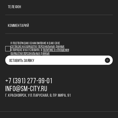
ТЕЛЕФОН
КОММЕНТАРИЙ
Я ПОДТВЕРЖДАЮ ОЗНАКОМЛЕНИЕ И ДАЮ СВОЕ
СОГЛАСИЕ НА ОБРАБОТКУ ПЕРСОНАЛЬНЫХ ДАННЫХ
В ПОРЯДКЕ И НА УСЛОВИЯХ, В
ПОЛИТИКЕ В ОТНОШЕНИИ
ОБРАБОТКИ ПЕРСОНАЛЬНЫХ ДАННЫХ
ОСТАВИТЬ ЗАЯВКУ
+7 (391) 277‒99‒01
INFO@SM-CITY.RU
Г. КРАСНОЯРСК, УЛ. ПАРУСНАЯ, 8, ПР. МИРА, 91