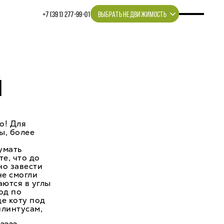
+7 (391) 277‒99‒01
ВЫБРАТЬ НЕДВИЖИМОСТЬ
Й
о! Для
ы, более
умать
е, что до
но завести
не смогли
аются в углы
од по
де коту под
плинтусам,