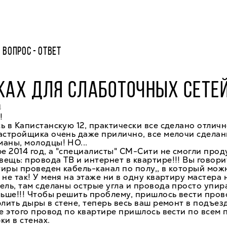
ВОПРОС - ОТВЕТ
КАХ ДЛЯ СЛАБОТОЧНЫХ СЕТЕ
4
!
ь в Капистанскую 12, практически все сделано отличн
астройщика очень даже прилично, все мелочи сделан
аны, молодцы! НО...
ре 2014 год, а "специалисты" СМ-Сити не смогли прод
ещь: провода ТВ и интернет в квартире!!! Вы говорит
иры проведен кабель-канал по полу,, в который мож
 не так! У меня на этаже ни в одну квартиру мастера 
ель, там сделаны острые угла и провода просто упир
льше!!! Чтобы решить проблему, пришлось вести пров
рлить дыры в стене, теперь весь ваш ремонт в подъез
ме этого провод по квартире пришлось вести по всем 
ки в стенах.