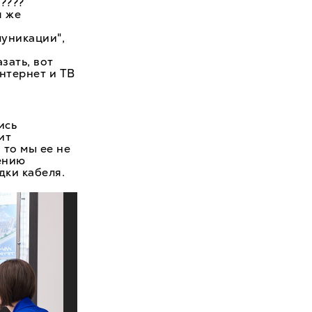
????
я же
муникации",
зать, вот
интернет и ТВ
ись
ит
 то мы ее не
ению
дки кабеля.