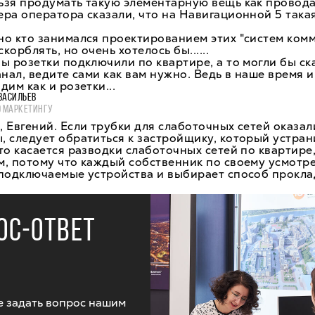
ьзя продумать такую элементарную вещь как провода
ра оператора сказали, что на Навигационной 5 така
о кто занимался проектированием этих "систем ком
скорблять, но очень хотелось бы......
ы розетки подключили по квартире, а то могли бы ска
анал, ведите сами как вам нужно. Ведь в наше время 
дим как и розетки...
ВАСИЛЬЕВ
О МАРКЕТИНГУ
 Евгений. Если трубки для слаботочных сетей оказал
 следует обратиться к застройщику, который устран
то касается разводки слаботочных сетей по квартире,
м, потому что каждый собственник по своему усмотр
подключаемые устройства и выбирает способ прокла
ОС-ОТВЕТ
 задать вопрос нашим