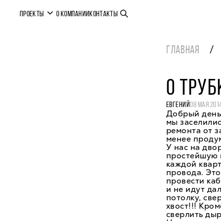
ПРОЕКТЫ
О КОМПАНИИ
КОНТАКТЫ
ГЛАВНАЯ
О ТРУБ
ЕВГЕНИЙ
08 МАЯ 201
Добрый день
мы заселилис
ремонта от з
менее продум
У нас на дво
простейшую в
каждой кварт
провода. Это
провести каб
и не идут да
потолку, све
хвост!!! Кро
сверлить дыр