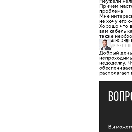
Неужели нел
Причем масте
проблема.
Мне интересн
не хочу его о
Хорошо что в
вам кабель к
также необхо
АЛЕКСАНДР 
ДИРЕКТОР П
Добрый день,
непроходимы,
недоделку. Ч
обеспечивае
располагает 
ВОПР
Вы можете