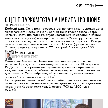
+7 (391) 277‒99‒01
О ЦЕНЕ ПАРКОМЕСТА НА НАВИГАЦИОННОЙ 5
СВЕТЛАНА
21 ЯНВАРЯ 2014
Добрый день. Хочу поинтересоваться почему такая высокая цена
парковочного места на Н5? Средняя цена квадратного метра
недвижимости (по данным, опубликованным на странице вашей
компании в соц.сети) в январе составила 57,5 тыс.руб. кв.м. Так
это жилое помещение, а не голые стены как на парковке. Исходя
из того, что парковочное место около 10 кв.м. (цифра вашего
Отдела продаж), получается 575 тыс. руб. А у вас цена 800
тыс.руб.
АЛЕКСАНДР ВАСИЛЬЕВ
ДИРЕКТОР ПО МАРКЕТИНГУ
Уважаемая Светлана. Позвольте немного поправить ваши
расчеты. Прежде всего, площадь паркоместа — не 10 метров, а
15. Далее: для нормального функционирования парковки на
каждое паркоместо требуется еще примерно столько же места
для проезда. Таким образом, общая площадь, используемая
2
одним т/с составляет более 30 м
.
Наша цена паркоместа — близка к себестоимости строительства,
и она, что важно, рыночная: средняя цена на место в подземном
паркинге в Красноярске колеблется от 700 до 1200 тысяч
рублей.