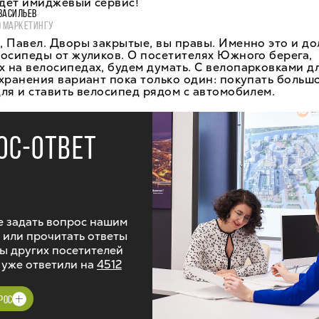
удет имиджевый сервис!
ВАСИЛЬЕВ
О МАРКЕТИНГУ
 Павел. Дворы закрытые, вы правы. Именно это и д
осипеды от жуликов. О посетителях Южного берега,
на велосипедах, будем думать. С велопарковками д
хранения вариант пока только один: покупать больш
ля и ставить велосипед рядом с автомобилем.
ОС-ОТВЕТ
 задать вопрос нашим
 или прочитать ответы
ы других посетителей
 уже ответили на
4512
РОС