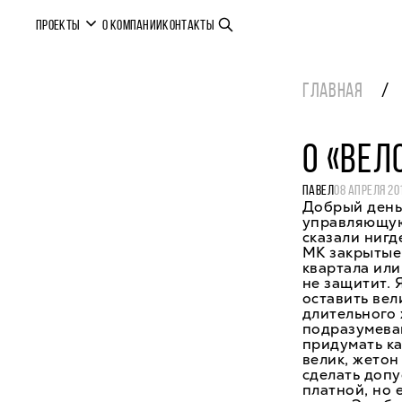
ПРОЕКТЫ
О КОМПАНИИ
КОНТАКТЫ
ГЛАВНАЯ
О «ВЕ
ПАВЕЛ
08 АПРЕЛЯ 20
Добрый день,
управляющую
сказали нигд
МК закрытые 
квартала или
не защитит. 
оставить вел
длительного 
подразумеваю
придумать ка
велик, жетон
сделать допу
платной, но 