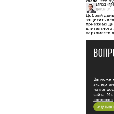
хвала. Это б
АЛЕКСАНДР 
ДИРЕКТОР П
Добрый день,
защитить вел
приезжающих 
длительного 
паркоместо д
ВОПР
Вы можете
экспертам
на вопрос
сайта. Мы
вопросов
ЗАДАТЬ ВОП