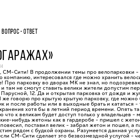
ВОПРОС - ОТВЕТ
ЛОГАРАЖАХ»
14
 СМ-Сити! В продолжении темы про велопарковки - 
 компанию, интересовался где можно хранить велос
е! Про парковку во дворах МК не знал, но подозрева
и там не смогут ставить велики жители допустим пе
 Парусной, 12. Да и открытая парковка от дождя и жу
Я же говорю про крытую крытую парковку, где можно
ик и после работы или в выходные брать и кататься - 
хранения хотя бы в летний период времени. Опять та
 что к великам будет доступ только у владельцев - 
кие-нибудь жетоны как в гардеробе - пришел с жето
 повесил, поставил велик - забрал жетон и пошел, а 
стим рядом с будкой охраны. Разумеется данная услу
если СМ-Сити сделает это безвозмездной услугой - ч