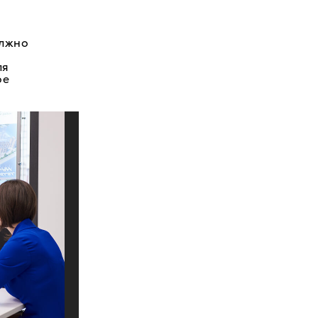
олжно
ля
ое