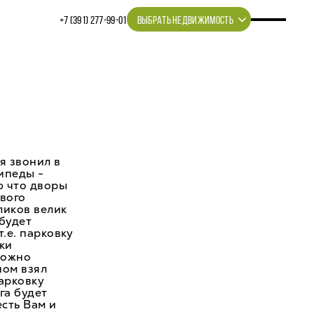
+7 (391) 277‒99‒01
ВЫБРАТЬ НЕДВИЖИМОСТЬ
я звонил в
ипеды -
ю что дворы
рвого
ликов велик
 будет
т.е. парковку
ки
можно
ном взял
парковку
га будет
есть Вам и