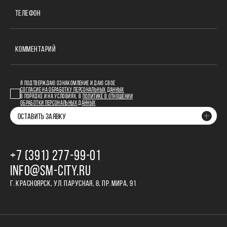
ТЕЛЕФОН
КОММЕНТАРИЙ
Я ПОДТВЕРЖДАЮ ОЗНАКОМЛЕНИЕ И ДАЮ СВОЕ
СОГЛАСИЕ НА ОБРАБОТКУ ПЕРСОНАЛЬНЫХ ДАННЫХ
В ПОРЯДКЕ И НА УСЛОВИЯХ, В
ПОЛИТИКЕ В ОТНОШЕНИИ
ОБРАБОТКИ ПЕРСОНАЛЬНЫХ ДАННЫХ
ОСТАВИТЬ ЗАЯВКУ
+7 (391) 277‒99‒01
INFO@SM-CITY.RU
Г. КРАСНОЯРСК, УЛ. ПАРУСНАЯ, 8, ПР. МИРА, 91