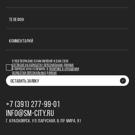
ТЕЛЕФОН
КОММЕНТАРИЙ
Я ПОДТВЕРЖДАЮ ОЗНАКОМЛЕНИЕ И ДАЮ СВОЕ
СОГЛАСИЕ НА ОБРАБОТКУ ПЕРСОНАЛЬНЫХ ДАННЫХ
В ПОРЯДКЕ И НА УСЛОВИЯХ, В
ПОЛИТИКЕ В ОТНОШЕНИИ
ОБРАБОТКИ ПЕРСОНАЛЬНЫХ ДАННЫХ
ОСТАВИТЬ ЗАЯВКУ
+7 (391) 277‒99‒01
INFO@SM-CITY.RU
Г. КРАСНОЯРСК, УЛ. ПАРУСНАЯ, 8, ПР. МИРА, 91