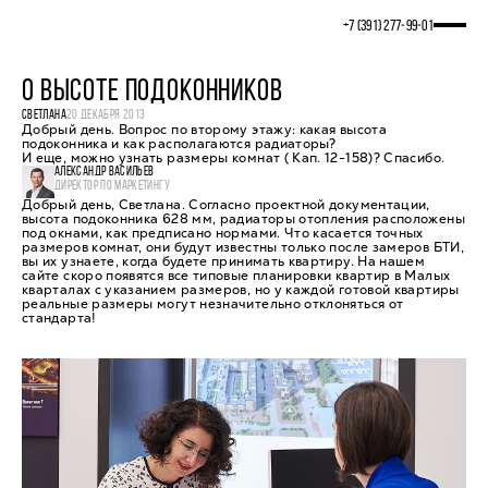
+7 (391) 277‒99‒01
О ВЫСОТЕ ПОДОКОННИКОВ
СВЕТЛАНА
20 ДЕКАБРЯ 2013
Добрый день. Вопрос по второму этажу: какая высота
подоконника и как располагаются радиаторы?
И еще, можно узнать размеры комнат ( Кап. 12-158)? Спасибо.
АЛЕКСАНДР ВАСИЛЬЕВ
ДИРЕКТОР ПО МАРКЕТИНГУ
Добрый день, Светлана. Согласно проектной документации,
высота подоконника 628 мм, радиаторы отопления расположены
под окнами, как предписано нормами. Что касается точных
размеров комнат, они будут известны только после замеров БТИ,
вы их узнаете, когда будете принимать квартиру. На нашем
сайте скоро появятся все типовые планировки квартир в Малых
кварталах с указанием размеров, но у каждой готовой квартиры
реальные размеры могут незначительно отклоняться от
стандарта!