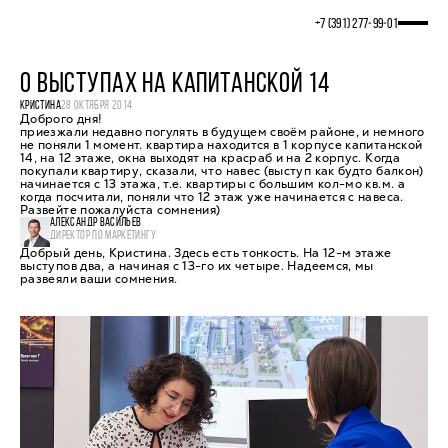
+7 (391) 277‒99‒01
О ВЫСТУПАХ НА КАПИТАНСКОЙ 14
КРИСТИНА
28 ОКТЯБРЯ 2014
Доброго дня!
приезжали недавно погулять в будущем своём районе, и немного
не поняли 1 момент. квартира находится в 1 корпусе капитанской
14, на 12 этаже, окна выходят на красраб и на 2 корпус. Когда
покупали квартиру, сказали, что навес (выступ как будто балкон)
начинается с 13 этажа, т.е. квартиры с большим кол-мо кв.м. а
когда посчитали, поняли что 12 этаж уже начинается с навеса.
Развейте пожалуйста сомнения)
АЛЕКСАНДР ВАСИЛЬЕВ
ДИРЕКТОР ПО МАРКЕТИНГУ
Добрый день, Кристина. Здесь есть тонкость. На 12-м этаже
выступов два, а начиная с 13-го их четыре. Надеемся, мы
развеяли ваши сомнения.