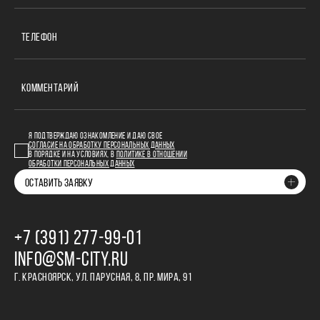
ТЕЛЕФОН
КОММЕНТАРИЙ
Я ПОДТВЕРЖДАЮ ОЗНАКОМЛЕНИЕ И ДАЮ СВОЕ
СОГЛАСИЕ НА ОБРАБОТКУ ПЕРСОНАЛЬНЫХ ДАННЫХ
В ПОРЯДКЕ И НА УСЛОВИЯХ, В
ПОЛИТИКЕ В ОТНОШЕНИИ
ОБРАБОТКИ ПЕРСОНАЛЬНЫХ ДАННЫХ
ОСТАВИТЬ ЗАЯВКУ
+7 (391) 277‒99‒01
INFO@SM-CITY.RU
Г. КРАСНОЯРСК, УЛ. ПАРУСНАЯ, 8, ПР. МИРА, 91