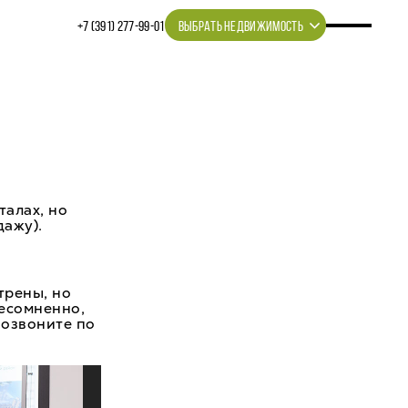
+7 (391) 277‒99‒01
ВЫБРАТЬ НЕДВИЖИМОСТЬ
талах, но
дажу).
трены, но
несомненно,
позвоните по