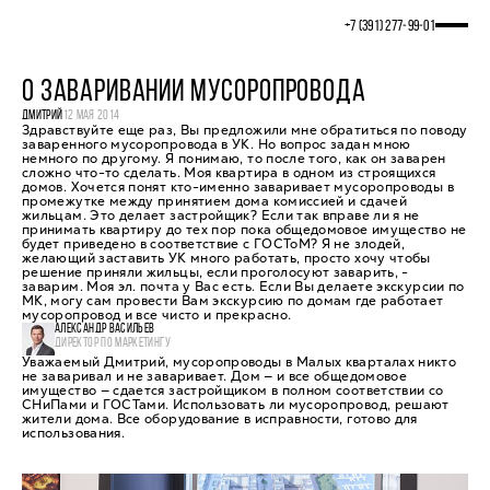
+7 (391) 277‒99‒01
О ЗАВАРИВАНИИ МУСОРОПРОВОДА
ДМИТРИЙ
12 МАЯ 2014
Здравствуйте еще раз, Вы предложили мне обратиться по поводу
заваренного мусоропровода в УК. Но вопрос задан мною
немного по другому. Я понимаю, то после того, как он заварен
сложно что-то сделать. Моя квартира в одном из строящихся
домов. Хочется понят кто-именно заваривает мусоропроводы в
промежутке между принятием дома комиссией и сдачей
жильцам. Это делает застройщик? Если так вправе ли я не
принимать квартиру до тех пор пока общедомовое имущество не
будет приведено в соответствие с ГОСТоМ? Я не злодей,
желающий заставить УК много работать, просто хочу чтобы
решение приняли жильцы, если проголосуют заварить, -
заварим. Моя эл. почта у Вас есть. Если Вы делаете экскурсии по
МК, могу сам провести Вам экскурсию по домам где работает
мусоропровод и все чисто и прекрасно.
АЛЕКСАНДР ВАСИЛЬЕВ
ДИРЕКТОР ПО МАРКЕТИНГУ
Уважаемый Дмитрий, мусоропроводы в Малых кварталах никто
не заваривал и не заваривает. Дом — и все общедомовое
имущество — сдается застройщиком в полном соответствии со
СНиПами и ГОСТами. Использовать ли мусоропровод, решают
жители дома. Все оборудование в исправности, готово для
использования.