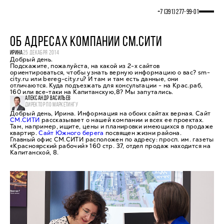
+7 (391) 277‒99‒01
ОБ АДРЕСАХ КОМПАНИИ СМ.СИТИ
ИРИНА
25 ДЕКАБРЯ 2014
Добрый день.
Подскажите, пожалуйста, на какой из 2-х сайтов
ориентироваться, чтобы узнать верную информацию о вас? sm-
city.ru или bereg-city.ru? И там и там есть данные, они
отличаются. Куда подъезжать для консультации - на Крас.раб,
160 или все-таки на Капитанскую,8? Мы запутались.
АЛЕКСАНДР ВАСИЛЬЕВ
ДИРЕКТОР ПО МАРКЕТИНГУ
Добрый день, Ирина. Информация на обоих сайтах верная. Сайт
СМ.СИТИ
рассказывает о нашей компании и всех ее проектах.
Там, например, ищите, цены и планировки имеющихся в продаже
квартир.
Сайт Южного берега
посвящен жизни района.
Главный офис СМ.СИТИ расположен по адресу: просп. им. газеты
«Красноярский рабочий» 160 стр. 37, отдел продаж находится на
Капитанской, 8.