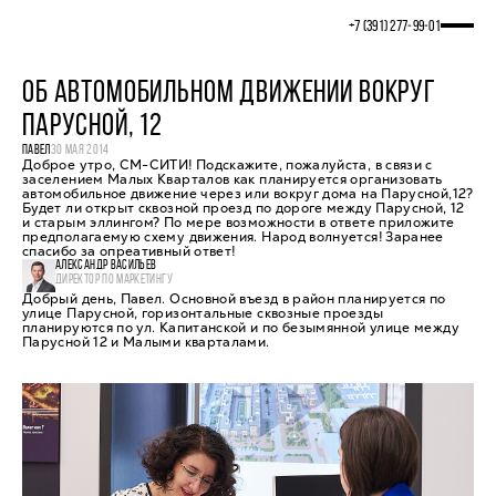
+7 (391) 277‒99‒01
ОБ АВТОМОБИЛЬНОМ ДВИЖЕНИИ ВОКРУГ
ПАРУСНОЙ, 12
ПАВЕЛ
30 МАЯ 2014
Доброе утро, СМ-СИТИ! Подскажите, пожалуйста, в связи с
заселением Малых Кварталов как планируется организовать
автомобильное движение через или вокруг дома на Парусной,12?
Будет ли открыт сквозной проезд по дороге между Парусной, 12
и старым эллингом? По мере возможности в ответе приложите
предполагаемую схему движения. Народ волнуется! Заранее
спасибо за опреативный ответ!
АЛЕКСАНДР ВАСИЛЬЕВ
ДИРЕКТОР ПО МАРКЕТИНГУ
Добрый день, Павел. Основной въезд в район планируется по
улице Парусной, горизонтальные сквозные проезды
планируются по ул. Капитанской и по безымянной улице между
Парусной 12 и Малыми кварталами.