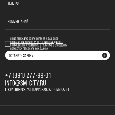
ТЕЛЕФОН
КОММЕНТАРИЙ
Я ПОДТВЕРЖДАЮ ОЗНАКОМЛЕНИЕ И ДАЮ СВОЕ
СОГЛАСИЕ НА ОБРАБОТКУ ПЕРСОНАЛЬНЫХ ДАННЫХ
В ПОРЯДКЕ И НА УСЛОВИЯХ, В
ПОЛИТИКЕ В ОТНОШЕНИИ
ОБРАБОТКИ ПЕРСОНАЛЬНЫХ ДАННЫХ
ОСТАВИТЬ ЗАЯВКУ
+7 (391) 277‒99‒01
INFO@SM-CITY.RU
Г. КРАСНОЯРСК, УЛ. ПАРУСНАЯ, 8, ПР. МИРА, 91