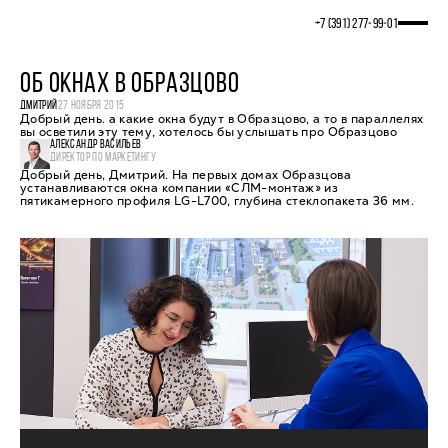
+7 (391) 277‒99‒01
ОБ ОКНАХ В ОБРАЗЦОВО
ДМИТРИЙ
27 НОЯБРЯ 2015
Добрый день. а какие окна будут в Образцово, а то в параллелях
вы осветили эту тему, хотелось бы услышать про Образцово
АЛЕКСАНДР ВАСИЛЬЕВ
ДИРЕКТОР ПО МАРКЕТИНГУ
Добрый день, Дмитрий. На первых домах Образцова
устанавливаются окна компании «СЛМ-монтаж» из
пятикамерного профиля LG-L700, глубина стеклопакета 36 мм.