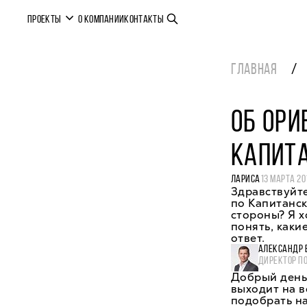
ПРОЕКТЫ
О КОМПАНИИ
КОНТАКТЫ
ГЛАВНАЯ
ОБ ОРИ
КАПИТА
ЛАРИСА
13 МАРТА 20
Здравствуйте
по Капитанск
стороны? Я х
понять, каки
ответ.
АЛЕКСАНДР 
ДИРЕКТОР П
Добрый день
выходит на в
подобрать н