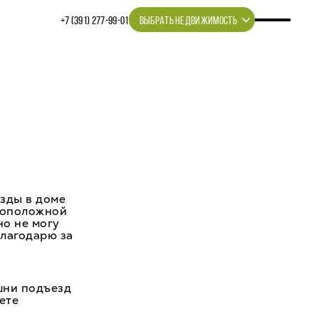
+7 (391) 277‒99‒01
ВЫБРАТЬ НЕДВИЖИМОСТЬ
езды в доме
ивоположной
но не могу
благодарю за
шни подъезд
ете