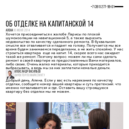
+7 (391) 277‒99‒01
ОБ ОТДЕЛКЕ НА КАПИТАНСКОЙ 14
АЛЕНА
10 ИЮНЯ 2014
Хочется присоединиться к жалобе Ларисы по плохой
шумоизоляции на навигационной 5, а также выразить
недовольство по качеству сделанного ремонта. В буквальном
смысле все отваливается и падает на голову. Получается мы все
время будем занимаемся переделками, а не жить спокойно. У нас
строиться квартира еще на капит. 14, скорее всего нас ожидает
такой же ремонт. Поэтому вопрос: можем ли мы сами сделать
ремонт в своей квартире из предоставленных Вами материалов,
либо своих. Очень жалко материалы, которые приходится
выбрасывать, а ведь мы за них заплатили немалые деньги.
АЛЕКСАНДР ВАСИЛЬЕВ
ДИРЕКТОР ПО МАРКЕТИНГУ
Добрый день, Алена. Если у вас есть нарекания по качеству
отделки, сообщите номер вашей квартиры и суть претензий: что
именно «отваливается» и где. Оставить вашу строящуюся
квартиру без отделки мы не можем.