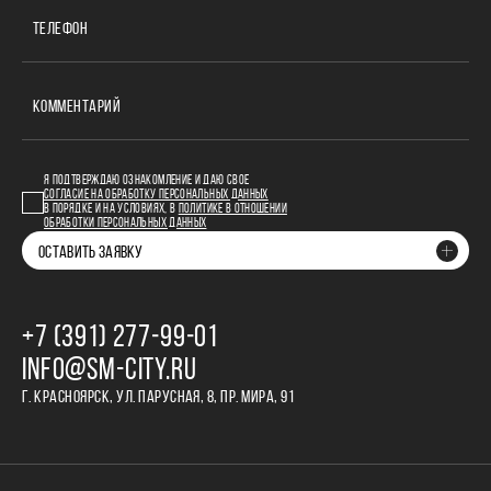
ТЕЛЕФОН
КОММЕНТАРИЙ
Я ПОДТВЕРЖДАЮ ОЗНАКОМЛЕНИЕ И ДАЮ СВОЕ
СОГЛАСИЕ НА ОБРАБОТКУ ПЕРСОНАЛЬНЫХ ДАННЫХ
В ПОРЯДКЕ И НА УСЛОВИЯХ, В
ПОЛИТИКЕ В ОТНОШЕНИИ
ОБРАБОТКИ ПЕРСОНАЛЬНЫХ ДАННЫХ
ОСТАВИТЬ ЗАЯВКУ
+7 (391) 277‒99‒01
INFO@SM-CITY.RU
Г. КРАСНОЯРСК, УЛ. ПАРУСНАЯ, 8, ПР. МИРА, 91