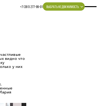
+7 (391) 277‒99‒01
ВЫБРАТЬ НЕДВИЖИМОСТЬ
счастливые
ых видно что
дку
олько у них
.
ченные
 Мария