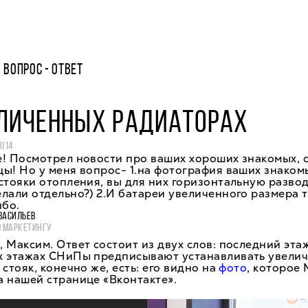
ВОПРОС - ОТВЕТ
ЕЛИЧЕННЫХ РАДИАТОРАХ
2014
! Посмотрел новости про ваших хороших знакомых, 
ы! Но у меня вопрос- 1.на фотография ваших знаком
стояки отопления, вы для них горизонтальную разво
лали отдельно?) 2.И батареи увеличенного размера т
ибо.
ВАСИЛЬЕВ
О МАРКЕТИНГУ
 Максим. Ответ состоит из двух слов: последний этаж
х этажах СНиПы предписывают устанавливать увели
 стояк, конечно же, есть: его видно на
фото
, которое
 нашей странице «Вконтакте».