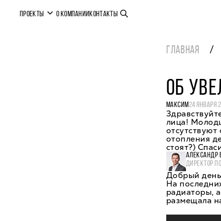
ПРОЕКТЫ
О КОМПАНИИ
КОНТАКТЫ
ГЛАВНАЯ
ОБ УВ
МАКСИМ
24 ЯНВАРЯ 
Здравствуйте
лица! Молодц
отсутствуют 
отопления де
стоят?) Спас
АЛЕКСАНДР 
ДИРЕКТОР П
Добрый день,
На последни
радиаторы, а
размещала на