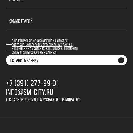
ТЕЛЕФОН
КОММЕНТАРИЙ
Я ПОДТВЕРЖДАЮ ОЗНАКОМЛЕНИЕ И ДАЮ СВОЕ
СОГЛАСИЕ НА ОБРАБОТКУ ПЕРСОНАЛЬНЫХ ДАННЫХ
В ПОРЯДКЕ И НА УСЛОВИЯХ, В
ПОЛИТИКЕ В ОТНОШЕНИИ
ОБРАБОТКИ ПЕРСОНАЛЬНЫХ ДАННЫХ
ОСТАВИТЬ ЗАЯВКУ
+7 (391) 277‒99‒01
INFO@SM-CITY.RU
Г. КРАСНОЯРСК, УЛ. ПАРУСНАЯ, 8, ПР. МИРА, 91