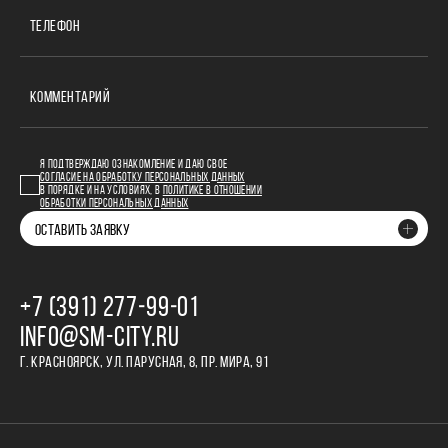
ТЕЛЕФОН
КОММЕНТАРИЙ
Я ПОДТВЕРЖДАЮ ОЗНАКОМЛЕНИЕ И ДАЮ СВОЕ
СОГЛАСИЕ НА ОБРАБОТКУ ПЕРСОНАЛЬНЫХ ДАННЫХ
В ПОРЯДКЕ И НА УСЛОВИЯХ, В
ПОЛИТИКЕ В ОТНОШЕНИИ
ОБРАБОТКИ ПЕРСОНАЛЬНЫХ ДАННЫХ
ОСТАВИТЬ ЗАЯВКУ
+7 (391) 277‒99‒01
INFO@SM-CITY.RU
Г. КРАСНОЯРСК, УЛ. ПАРУСНАЯ, 8, ПР. МИРА, 91