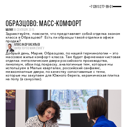
+7 (391) 277‒99‒01
ОБРАЗЦОВО: МАСС-КОМФОРТ
МАРИЯ
18 СЕНТЯБРЯ 2015
Здравствуйте, поясните, что представляет собой отделка эконом
класса в Образцово? Есть ли образцы такой отделки в офисе
продаж?
АЛЕКСАНДР ВАСИЛЬЕВ
ДИРЕКТОР ПО МАРКЕТИНГУ
Добрый день, Мария. Образцово, по нашей терминологии — это
массовое жилье комфорт-класса. Там будет фирменная чистовая
отделка: металлические двери российского производства,
линолеум, обои под покраску, аналогичные тем, которые мы
используем в Малых кварталах, российский санфаянс,
межкомнатные двери, по качеству сопоставимые с теми,
которые мы закупаем для Южного берега, керамическая плитка
на полу (в санузлах).