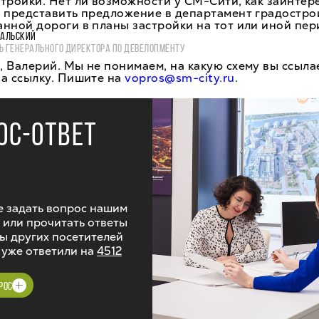
тройки. Нет ли возможности у СМ-Сити, как заинте
 представить предложение в департамент градостро
нной дороги в планы застройки на тот или иной пер
ВАЛЬСКИЙ
Ь ГЕНЕРАЛЬНОГО ДИРЕКТОРА ПО ДЕВЕЛОПМЕНТУ
 Валерий. Мы не понимаем, на какую схему вы ссыла
а ссылку. Пишите на
vopros@sm-city.ru
.
ОС-ОТВЕТ
 задать вопрос нашим
 или прочитать ответы
ы других посетителей
 уже ответили на
4512
РОС