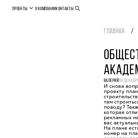
ПРОЕКТЫ
О КОМПАНИИ
КОНТАКТЫ
ГЛАВНАЯ
ОБЩЕС
АКАДЕ
ВАЛЕРИЙ
08 ДЕКАБРЯ
И снова воп
проекту пла
строительств
там строитьс
поводу? Такж
которая отли
рекламных ма
вас актуальн
На плане ест
номер на пла