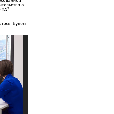
ресованной
ительства о
иод?
етесь. Будем