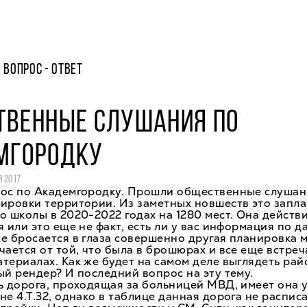
ВОПРОС - ОТВЕТ
ТВЕННЫЕ СЛУШАНИЯ ПО
МГОРОДКУ
 2017
рос по Академгородку. Прошли общественные слушан
нировки территории. Из заметных новшеств это запл
о школы в 2020-2022 годах на 1280 мест. Она действ
я или это еще не факт, есть ли у вас информация по 
е бросается в глаза совершенно другая планировка 
чается от той, что была в брошюрах и все еще встреч
териалах. Как же будет на самом деле выглядеть райо
ый рендер? И последний вопрос на эту тему.
ь дорога, проходящая за больницей МВД, имеет она 
не 4.Т.32, однако в таблице данная дорога не распис