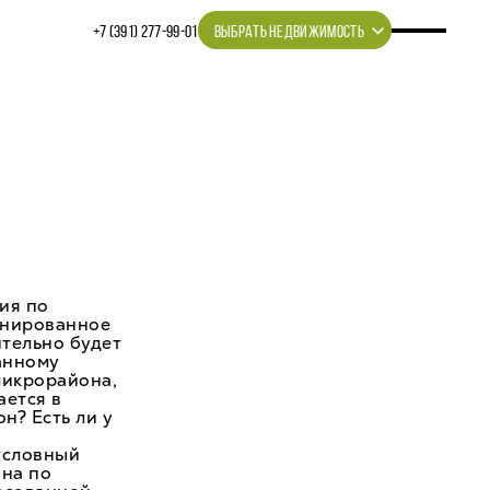
+7 (391) 277‒99‒01
ВЫБРАТЬ НЕДВИЖИМОСТЬ
ия по
анированное
ительно будет
данному
микрорайона,
ается в
н? Есть ли у
условный
ана по