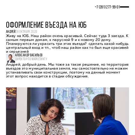
+7 (391) 277‒99‒01
ОФОРМЛЕНИЕ ВЪЕЗДА НА ЮБ
АНДРЕЙ
26 ОКТЯБРЯ 2020
Живу на ЮБ. Наш район очень красивый. Сейчас туда 3 заезда. К
самым первым домам, к парусной 9 и к новому 20 дому.
Планируются ли украсить три этих въезда? сделать какой нибудь
центральный вход и тп., чтоб наш район как то был еще красивей
и серьезней
АЛЕКСАНДР ВАСИЛЬЕВ
ДИРЕКТОР ПО МАРКЕТИНГУ
Андрей, добрый день. Мы тоже за такое решение, но территория
въездов это муниципальная земля, мы самостоятельно не можем
устанавливать свои конструкции, поэтому на данный момент
этот вопрос находится в стадии обсуждения.