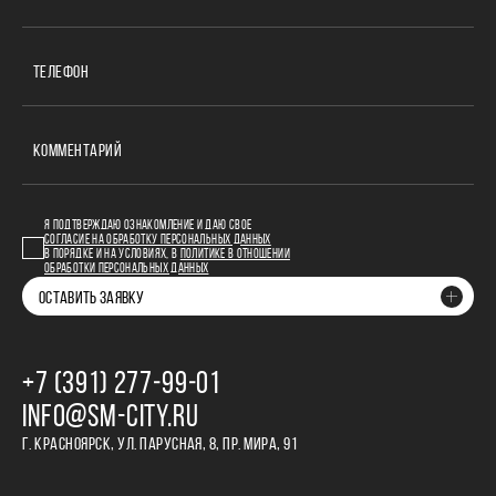
ТЕЛЕФОН
КОММЕНТАРИЙ
Я ПОДТВЕРЖДАЮ ОЗНАКОМЛЕНИЕ И ДАЮ СВОЕ
СОГЛАСИЕ НА ОБРАБОТКУ ПЕРСОНАЛЬНЫХ ДАННЫХ
В ПОРЯДКЕ И НА УСЛОВИЯХ, В
ПОЛИТИКЕ В ОТНОШЕНИИ
ОБРАБОТКИ ПЕРСОНАЛЬНЫХ ДАННЫХ
ОСТАВИТЬ ЗАЯВКУ
+7 (391) 277‒99‒01
INFO@SM-CITY.RU
Г. КРАСНОЯРСК, УЛ. ПАРУСНАЯ, 8, ПР. МИРА, 91