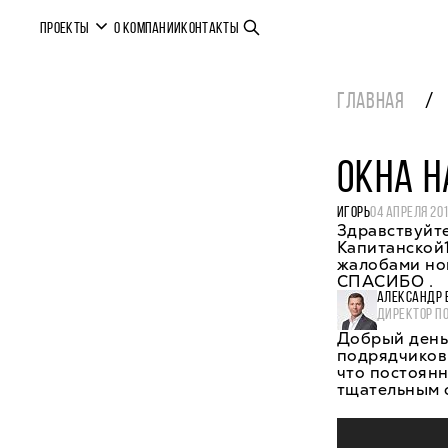
ПРОЕКТЫ
О КОМПАНИИ
КОНТАКТЫ
ГЛАВНАЯ
ОКНА Н
ИГОРЬ
04 АПРЕЛЯ 20
Здравствуйте
Капитанской1
жалобами нов
СПАСИБО .
АЛЕКСАНДР 
ДИРЕКТОР П
Добрый день,
подрядчиков,
что постоянн
тщательным 