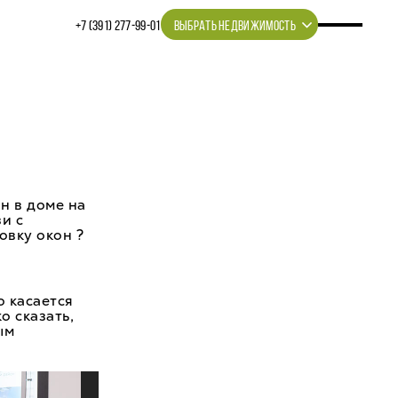
+7 (391) 277‒99‒01
ВЫБРАТЬ НЕДВИЖИМОСТЬ
н в доме на
и с
овку окон ?
о касается
о сказать,
ым