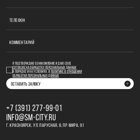
ТЕЛЕФОН
КОММЕНТАРИЙ
Я ПОДТВЕРЖДАЮ ОЗНАКОМЛЕНИЕ И ДАЮ СВОЕ
СОГЛАСИЕ НА ОБРАБОТКУ ПЕРСОНАЛЬНЫХ ДАННЫХ
В ПОРЯДКЕ И НА УСЛОВИЯХ, В
ПОЛИТИКЕ В ОТНОШЕНИИ
ОБРАБОТКИ ПЕРСОНАЛЬНЫХ ДАННЫХ
ОСТАВИТЬ ЗАЯВКУ
+7 (391) 277‒99‒01
INFO@SM-CITY.RU
Г. КРАСНОЯРСК, УЛ. ПАРУСНАЯ, 8, ПР. МИРА, 91