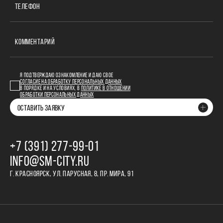
ТЕЛЕФОН
КОММЕНТАРИЙ
Я ПОДТВЕРЖДАЮ ОЗНАКОМЛЕНИЕ И ДАЮ СВОЕ
СОГЛАСИЕ НА ОБРАБОТКУ ПЕРСОНАЛЬНЫХ ДАННЫХ
В ПОРЯДКЕ И НА УСЛОВИЯХ, В
ПОЛИТИКЕ В ОТНОШЕНИИ
ОБРАБОТКИ ПЕРСОНАЛЬНЫХ ДАННЫХ
ОСТАВИТЬ ЗАЯВКУ
+7 (391) 277‒99‒01
INFO@SM-CITY.RU
Г. КРАСНОЯРСК, УЛ. ПАРУСНАЯ, 8, ПР. МИРА, 91