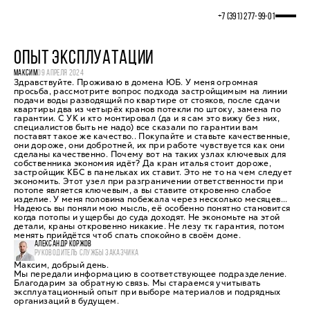
+7 (391) 277‒99‒01
ОПЫТ ЭКСПЛУАТАЦИИ
МАКСИМ
09 АПРЕЛЯ 2024
Здравствуйте. Проживаю в домена ЮБ. У меня огромная
просьба, рассмотрите вопрос подхода застройщимым на линии
подачи воды разводящий по квартире от стояков, после сдачи
квартиры два из четырёх кранов потекли по штоку, замена по
гарантии. С УК и кто монтировал (да и я сам это вижу без них,
специалистов быть не надо) все сказали по гарантии вам
поставят такое же качество.. Покупайте и ставьте качественные,
они дороже, они добротней, их при работе чувствуется как они
сделаны качественно. Почему вот на таких узлах ключевых для
собственника экономия идёт? Да кран италья стоит дороже,
застройщик КБС в панельках их ставит. Это не то на чем следует
экономить. Этот узел при разграничении ответственности при
потопе является ключевым, а вы ставите откровенно слабое
изделие. У меня половина побежала через несколько месяцев...
Надеюсь вы поняли мою мысль, её особенно понятно становится
когда потопы и ущербы до суда доходят. Не экономьте на этой
детали, краны откровенно никакие. Не лезу тк гарантия, потом
менять прийдётся чтоб спать спокойно в своём доме.
АЛЕКСАНДР КОРЖОВ
РУКОВОДИТЕЛЬ СЛУЖБЫ ЗАКАЗЧИКА
Максим, добрый день.
Мы передали информацию в соответствующее подразделение.
Благодарим за обратную связь. Мы стараемся учитывать
эксплуатационный опыт при выборе материалов и подрядных
организаций в будущем.