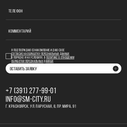
ТЕЛЕФОН
КОММЕНТАРИЙ
Я ПОДТВЕРЖДАЮ ОЗНАКОМЛЕНИЕ И ДАЮ СВОЕ
СОГЛАСИЕ НА ОБРАБОТКУ ПЕРСОНАЛЬНЫХ ДАННЫХ
В ПОРЯДКЕ И НА УСЛОВИЯХ, В
ПОЛИТИКЕ В ОТНОШЕНИИ
ОБРАБОТКИ ПЕРСОНАЛЬНЫХ ДАННЫХ
ОСТАВИТЬ ЗАЯВКУ
+7 (391) 277‒99‒01
INFO@SM-CITY.RU
Г. КРАСНОЯРСК, УЛ. ПАРУСНАЯ, 8, ПР. МИРА, 91