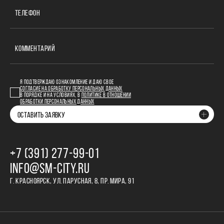
ТЕЛЕФОН
КОММЕНТАРИЙ
Я ПОДТВЕРЖДАЮ ОЗНАКОМЛЕНИЕ И ДАЮ СВОЕ
СОГЛАСИЕ НА ОБРАБОТКУ ПЕРСОНАЛЬНЫХ ДАННЫХ
В ПОРЯДКЕ И НА УСЛОВИЯХ, В
ПОЛИТИКЕ В ОТНОШЕНИИ
ОБРАБОТКИ ПЕРСОНАЛЬНЫХ ДАННЫХ
ОСТАВИТЬ ЗАЯВКУ
+7 (391) 277‒99‒01
INFO@SM-CITY.RU
Г. КРАСНОЯРСК, УЛ. ПАРУСНАЯ, 8, ПР. МИРА, 91