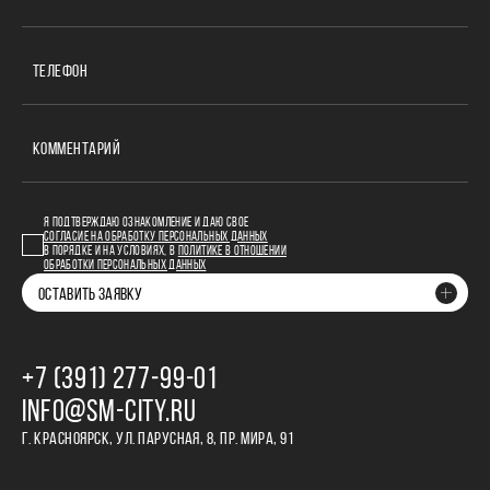
ТЕЛЕФОН
КОММЕНТАРИЙ
Я ПОДТВЕРЖДАЮ ОЗНАКОМЛЕНИЕ И ДАЮ СВОЕ
СОГЛАСИЕ НА ОБРАБОТКУ ПЕРСОНАЛЬНЫХ ДАННЫХ
В ПОРЯДКЕ И НА УСЛОВИЯХ, В
ПОЛИТИКЕ В ОТНОШЕНИИ
ОБРАБОТКИ ПЕРСОНАЛЬНЫХ ДАННЫХ
ОСТАВИТЬ ЗАЯВКУ
+7 (391) 277‒99‒01
INFO@SM-CITY.RU
Г. КРАСНОЯРСК, УЛ. ПАРУСНАЯ, 8, ПР. МИРА, 91