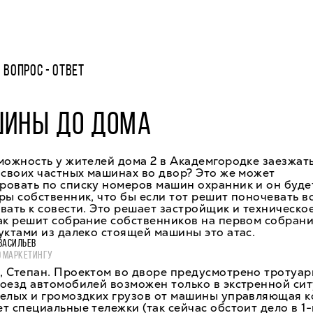
ВОПРОС - ОТВЕТ
ШИНЫ ДО ДОМА
можность у жителей дома 2 в Академгородке заезжат
 своих частных машинах во двор? Это же может
овать по списку номеров машин охранник и он будет
ры собственник, что бы если тот решит поночевать во
вать к совести. Это решает застройщик и техническ
ак решит собрание собственников на первом собрани
уктами из далеко стоящей машины это атас.
ВАСИЛЬЕВ
О МАРКЕТИНГУ
, Степан. Проектом во дворе предусмотрено тротуа
оезд автомобилей возможен только в экстренной сит
желых и громоздких грузов от машины управляющая 
т специальные тележки (так сейчас обстоит дело в 1-