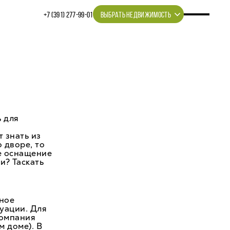
+7 (391) 277‒99‒01
ВЫБРАТЬ НЕДВИЖИМОСТЬ
ь для
 знать из
 дворе, то
ое оснащение
и? Таскать
рное
уации. Для
компания
м доме). В