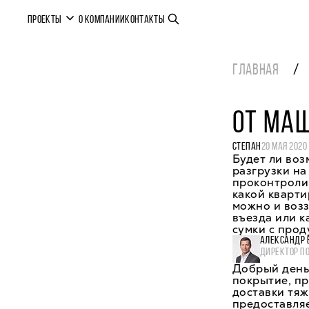
ПРОЕКТЫ
О КОМПАНИИ
КОНТАКТЫ
ГЛАВНАЯ
ОТ МА
СТЕПАН
20 МАЯ 2020
Будет ли воз
разгрузки на
проконтролир
какой кварти
можно и возз
въезда или к
сумки с прод
АЛЕКСАНДР 
ДИРЕКТОР П
Добрый день
покрытие, пр
доставки тя
предоставляе