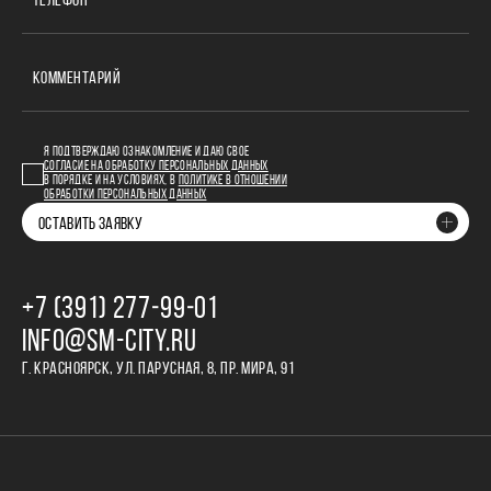
ТЕЛЕФОН
КОММЕНТАРИЙ
Я ПОДТВЕРЖДАЮ ОЗНАКОМЛЕНИЕ И ДАЮ СВОЕ
СОГЛАСИЕ НА ОБРАБОТКУ ПЕРСОНАЛЬНЫХ ДАННЫХ
В ПОРЯДКЕ И НА УСЛОВИЯХ, В
ПОЛИТИКЕ В ОТНОШЕНИИ
ОБРАБОТКИ ПЕРСОНАЛЬНЫХ ДАННЫХ
ОСТАВИТЬ ЗАЯВКУ
+7 (391) 277‒99‒01
INFO@SM-CITY.RU
Г. КРАСНОЯРСК, УЛ. ПАРУСНАЯ, 8, ПР. МИРА, 91