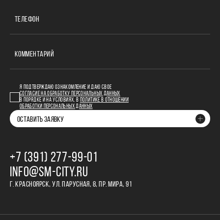
ТЕЛЕФОН
КОММЕНТАРИЙ
Я ПОДТВЕРЖДАЮ ОЗНАКОМЛЕНИЕ И ДАЮ СВОЕ
СОГЛАСИЕ НА ОБРАБОТКУ ПЕРСОНАЛЬНЫХ ДАННЫХ
В ПОРЯДКЕ И НА УСЛОВИЯХ, В
ПОЛИТИКЕ В ОТНОШЕНИИ
ОБРАБОТКИ ПЕРСОНАЛЬНЫХ ДАННЫХ
ОСТАВИТЬ ЗАЯВКУ
+7 (391) 277‒99‒01
INFO@SM-CITY.RU
Г. КРАСНОЯРСК, УЛ. ПАРУСНАЯ, 8, ПР. МИРА, 91