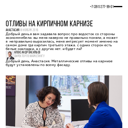
+7 (391) 277‒99‒01
ОТЛИВЫ НА КИРПИЧНОМ КАРНИЗЕ
АНАСТАСИЯ
08 НОЯБРЯ 2016
Добрый день.я вам задавала вопрос про водосток со стороны
экономмебели. вы меня наверно не правильно поняли, а может
я неправильно выразилась, меня интресует момент именно на
самом доме где кирпич третьего этажа. с одних сторон есть
белые накладки, а с других нет. и будет ли?
АЛЕКСАНДР ВАСИЛЬЕВ
ДИРЕКТОР ПО МАРКЕТИНГУ
Добрый день, Анастасия. Металлические отливы на карнизе
будут установлены по всему фасаду.