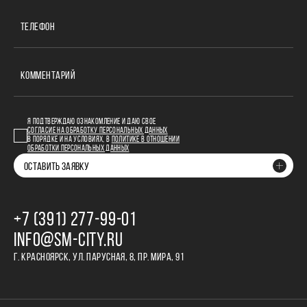
ТЕЛЕФОН
КОММЕНТАРИЙ
Я ПОДТВЕРЖДАЮ ОЗНАКОМЛЕНИЕ И ДАЮ СВОЕ
СОГЛАСИЕ НА ОБРАБОТКУ ПЕРСОНАЛЬНЫХ ДАННЫХ
В ПОРЯДКЕ И НА УСЛОВИЯХ, В
ПОЛИТИКЕ В ОТНОШЕНИИ
ОБРАБОТКИ ПЕРСОНАЛЬНЫХ ДАННЫХ
ОСТАВИТЬ ЗАЯВКУ
+7 (391) 277‒99‒01
INFO@SM-CITY.RU
Г. КРАСНОЯРСК, УЛ. ПАРУСНАЯ, 8, ПР. МИРА, 91