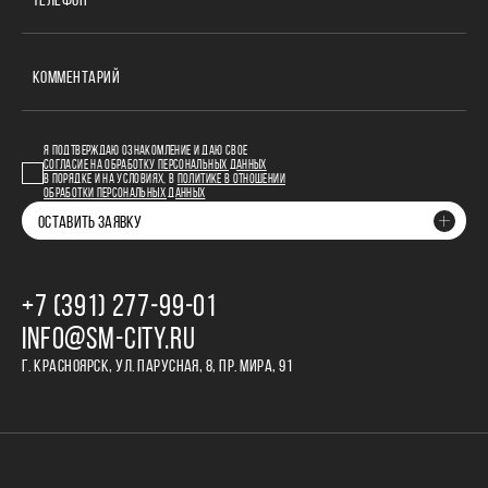
ТЕЛЕФОН
КОММЕНТАРИЙ
Я ПОДТВЕРЖДАЮ ОЗНАКОМЛЕНИЕ И ДАЮ СВОЕ
СОГЛАСИЕ НА ОБРАБОТКУ ПЕРСОНАЛЬНЫХ ДАННЫХ
В ПОРЯДКЕ И НА УСЛОВИЯХ, В
ПОЛИТИКЕ В ОТНОШЕНИИ
ОБРАБОТКИ ПЕРСОНАЛЬНЫХ ДАННЫХ
ОСТАВИТЬ ЗАЯВКУ
+7 (391) 277‒99‒01
INFO@SM-CITY.RU
Г. КРАСНОЯРСК, УЛ. ПАРУСНАЯ, 8, ПР. МИРА, 91