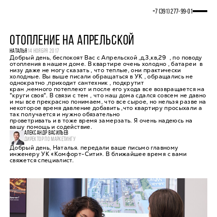
+7 (391) 277‒99‒01
ОТОПЛЕНИЕ НА АПРЕЛЬСКОЙ
НАТАЛЬЯ
14 НОЯБРЯ 2017
Добрый день, беспокоят Вас с Апрельской ,д,3,кв,29 , по поводу
отопления в нашем доме. В квартире очень холодно , батареи в
низу даже не могу сказать , что теплые, они практически
холодные. Вы выше писали обращаться в УК , обращались не
однократно ,приходит сантехник , подкрутит
кран ,немного потеплеют и после его ухода все возвращается на
"круги своя". В связи с тем , что наш дома сдался совсем не давно
и мы все прекрасно понимаем, что все сырое, но нельзя разве на
некоторое время давление добавить ,что квартиру просыхали а
так получается и нужно обязательно
проветривать и в тоже время замерзать. Я очень надеюсь на
вашу помощь и содействие.
АЛЕКСАНДР ВАСИЛЬЕВ
ДИРЕКТОР ПО МАРКЕТИНГУ
Добрый день, Наталья. передали ваше письмо главному
инженеру УК «Комфорт-Сити». В ближайшее время с вами
свяжется специалист.