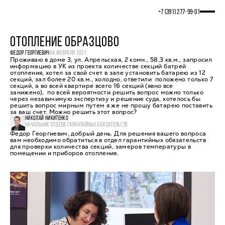
+7 (391) 277‒99‒01
ОТОПЛЕНИЕ ОБРАЗЦОВО
ФЕДОР ГЕОРГИЕВИЧ
04 ФЕВРАЛЯ 2021
Проживаю в доме 3, ул. Апрельская, 2 комн., 58,3 кв.м., запросил
информацию в УК из проекта количестве секций батрей
отопления, хотел за свой счет в зале установить батарею из 12
секций, зал более 20 кв.м., холодно, ответили положено только 7
секций, а во всей квартире всего 16 секций (явно все
занижено), по всей вероятности решить вопрос можно только
через незавичимую экспертизу и решение суда, хотелось бы
решить вопрос мирным путем я же не прошу батарею поставить
за ваш счет. Можно решить этот вопрос?
НИКОЛАЙ НИКИТЕНКО
НАЧАЛЬНИК ОТДЕЛА ГАРАНТИЙНЫХ ОБЯЗАТЕЛЬСТВ
Федор Георгиевич, добрый день. Для решения вашего вопроса
вам необходимо обратиться в отдел гарантийных обязательств
для проверки количества секций, замеров температуры в
помещении и приборов отопления.