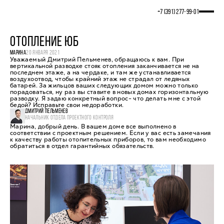
+7 (391) 277‒99‒01
ОТОПЛЕНИЕ ЮБ
МАРИНА
20 ЯНВАРЯ 2021
Уважаемый Дмитрий Пельменев, обращаюсь к вам. При
вертикальной разводке стояк отопления заканчивается не на
последнем этаже, а на чердаке, и там же устанавливается
воздухоотвод, чтобы крайний этаж не страдал от ледяных
батарей. За жильцов ваших следующих домом можно только
порадоваться, ну раз вы ставите в новых домах горизонтальную
разводку. Я задаю конкретный вопрос- что делать мне с этой
бедой? Исправьте свои недоработки.
ДМИТРИЙ ПЕЛЬМЕНЕВ
НАЧАЛЬНИК ОТДЕЛА ПРОЕКТНОГО КОНТРОЛЯ
Марина, добрый день. В вашем доме все выполнено в
соответствии с проектным решением. Если у вас есть замечания
к качеству работы отопительных приборов, то вам необходимо
обратиться в отдел гарантийных обязательств.