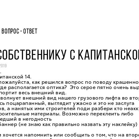
ВОПРОС - ОТВЕТ
СОБСТВЕННИКУ С КАПИТАНСКОЙ
2019
.
итанской 14.
ожалуйста, как решился вопрос по поводу крашенно
где располагается оптика? Это серое пятно очень вы
портит весь внешний вид.
 волнует внешний вид нашего грузового лифта во вт
сь поцарапанный, выглядит ужасно и это не заслуга
в, а нанятых ими строителей поди разбери кто неак
троительные материалы. Возможно переклеить либо
едший в негодность
аннер (не знаю как правильно назвать эту наклейку)
 хочется напомнить или сообщить о том, что на втор