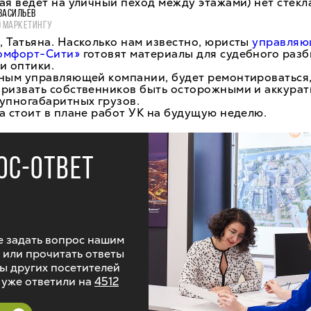
ая ведет на уличный пеход между этажами) нет стекл
ВАСИЛЬЕВ
О МАРКЕТИНГУ
 Татьяна. Насколько нам известно, юристы
управля
омфорт-Сити»
готовят материалы для судебного разб
и оптики.
нным управляющей компании, будет ремонтироваться,
призвать собственников быть осторожными и аккура
упногабаритных грузов.
а стоит в плане работ УК на будущую неделю.
ОС-ОТВЕТ
 задать вопрос нашим
 или прочитать ответы
ы других посетителей
 уже ответили на
4512