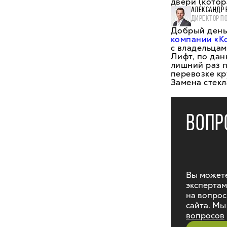
двери (котор
АЛЕКСАНДР 
ДИРЕКТОР П
Добрый день,
компании «К
с владельцам
Лифт, по да
лишний раз 
перевозке кр
Замена стекл
ВОПР
Вы можете
экспертам
на вопрос
сайта. Мы
вопросов