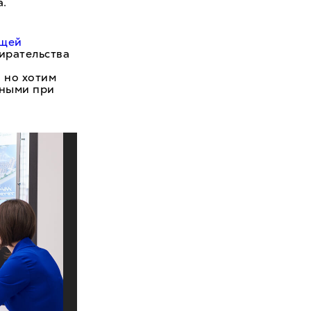
а.
ющей
ирательства
 но хотим
тными при