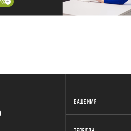
РОС
ВАШЕ ИМЯ
Р