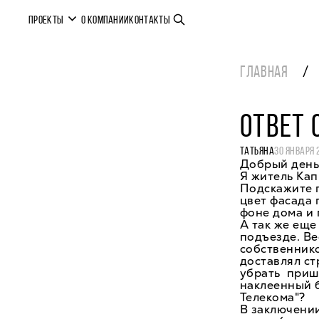
ПРОЕКТЫ
О КОМПАНИИ
КОНТАКТЫ
ГЛАВНАЯ
ОТВЕТ 
ТАТЬЯНА
30 ЯНВАРЯ 
Добрый день
Я житель Кап
Подскажите п
цвет фасада 
фоне дома и 
А так же еще
подъезде. Ве
собственнико
доставлял с
убрать приш
наклеенный б
Телекома"?
В заключении