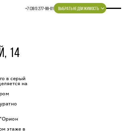
+7 (391) 277‒99‒01
ВЫБРАТЬ НЕДВИЖИМОСТЬ
, 14
го в серый
деляется на
ором
куратно
 "Орион
ом этаже в