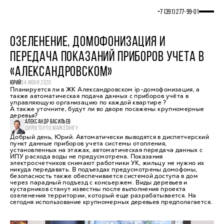
+7 (391) 277‒99‒01
ОЗЕЛЕНЕНИЕ, ДОМОФОНИЗАЦИЯ И
ПЕРЕДАЧА ПОКАЗАНИЙ ПРИБОРОВ УЧЕТА В
«АЛЕКСАНДРОВСКОМ»
ЮРИЙ
04 ИЮНЯ 2020
Планируется ли в ЖК Александровском ip-домофонизация, а
также автоматическая подача данных с приборов учёта в
управляющую организацию по каждой квартире ?
А также уточните, будут ли во дворе посажены крупномерные
деревья?
АЛЕКСАНДР ВАСИЛЬЕВ
ДИРЕКТОР ПО МАРКЕТИНГУ
Добрый день, Юрий. Автоматически выводятся в диспетчерский
пункт данные приборов учета системы отопления,
установленных на этажах, автоматическая передача данных с
ИПУ расхода воды не предусмотрена. Показания
электросчетчиков снимают работники УК, жильцу не нужно их
никуда передавать. В подъездах предусмотрены домофоны,
безопасность также обеспечивается системой доступа в дом
через парадный подъезд с консьержем. Виды деревьев и
кустарников станут известны после выполнения проекта
озеленения территории, который еще разрабатывается. На
сегодня использование крупномерных деревьев предполагается.