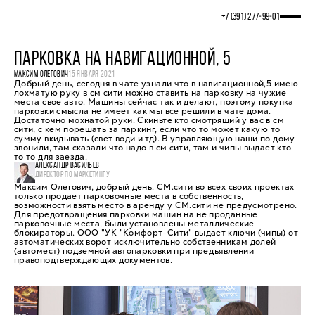
+7 (391) 277‒99‒01
ПАРКОВКА НА НАВИГАЦИОННОЙ, 5
МАКСИМ ОЛЕГОВИЧ
15 ЯНВАРЯ 2021
Добрый день, сегодня в чате узнали что в навигационной,5 имею
лохматую руку в см сити можно ставить на парковку на чужие
места свое авто. Машины сейчас так и делают, поэтому покупка
парковки смысла не имеет как мы все решили в чате дома.
Достаточно мохнатой руки. Скиньте кто смотрящий у вас в см
сити, с кем порешать за паркинг, если что то может какую то
сумму вкидывать (свет води и тд). В управляющую наши по дому
звонили, там сказали что надо в см сити, там и чипы выдает кто
то то для заезда.
АЛЕКСАНДР ВАСИЛЬЕВ
ДИРЕКТОР ПО МАРКЕТИНГУ
Максим Олегович, добрый день. СМ.сити во всех своих проектах
только продает парковочные места в собственность,
возможности взять место в аренду у СМ.сити не предусмотрено.
Для предотвращения парковки машин на не проданные
парковочные места, были установлены металлические
блокираторы. ООО "УК "Комфорт-Сити" выдает ключи (чипы) от
автоматических ворот исключительно собственникам долей
(автомест) подземной автопарковки при предъявлении
правоподтверждающих документов.