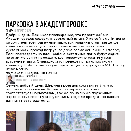
+7 (391) 277‒99‒01
ПАРКОВКА В АКАДЕМГОРОДКЕ
СЕМЕН
10 МАРТА 2021
Добрый день. Возникает подозрение, что проект района
Академгородок содержит серьезный изъян. Уже сейчас в 1м доме
раскуплены все подземные парковки, машины стоят везде где
только возможно, даже на газонах и высаженных вами
кустарниках, проезд вокруг 1го дома возможен лишь в 1 полосу.
Если посмотреть на план района остальные дома будут ездить
по этим же узким проездам, где невозможно разминуться
встречным авто. Очевидно, это приведет к транспортному
коллапсу. Собственно он уже происходит вокруг дома №1. К нему
невозможно
подъехать ни днем ни ночью.
АЛЕКСАНДР ВАСИЛЬЕВ
ДИРЕКТОР ПО МАРКЕТИНГУ
Семен, добрый день. Ширина проездов составляет 7 м, что
превышает норматив. Количество парковочных мест
соответствует нормативам, так же по наличию подземных
парковочных мест нужно уточнить в отделе продаж, по нашим
данным места еще есть.