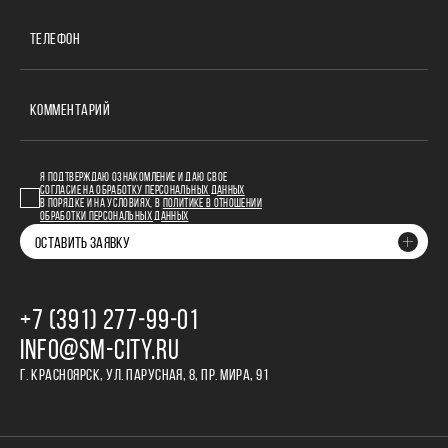
ТЕЛЕФОН
КОММЕНТАРИЙ
Я ПОДТВЕРЖДАЮ ОЗНАКОМЛЕНИЕ И ДАЮ СВОЕ
СОГЛАСИЕ НА ОБРАБОТКУ ПЕРСОНАЛЬНЫХ ДАННЫХ
В ПОРЯДКЕ И НА УСЛОВИЯХ, В
ПОЛИТИКЕ В ОТНОШЕНИИ
ОБРАБОТКИ ПЕРСОНАЛЬНЫХ ДАННЫХ
ОСТАВИТЬ ЗАЯВКУ
+7 (391) 277‒99‒01
INFO@SM-CITY.RU
Г. КРАСНОЯРСК, УЛ. ПАРУСНАЯ, 8, ПР. МИРА, 91