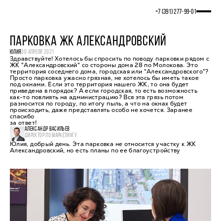
+7 (391) 277‒99‒01
ПАРКОВКА ЖК АЛЕКСАНДРОВСКИЙ
ЮЛИЯ
30 АПРЕЛЯ 2021
Здравствуйте! Хотелось бы спросить по поводу парковки рядом с
ЖК "Александровский" со стороны дома 28 по Молокова. Это
территория соседнего дома, городская или "Александровского"?
Просто парковка ужасно грязная, не хотелось бы иметь такое
под окнами. Если это территория нашего ЖК, то она будет
приведена в порядок? А если городская, то есть возможность
как-то повлиять на администрацию? Вся эта грязь потом
разносится по городу, по итогу пыль, а что на окнах будет
происходить, даже представлять особо не хочется. Заранее
спасибо
за ответ!
АЛЕКСАНДР ВАСИЛЬЕВ
ДИРЕКТОР ПО МАРКЕТИНГУ
Юлия, добрый день. Эта парковка не относится участку к ЖК
Александровский, но есть планы по ее благоустройству