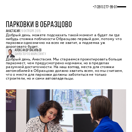
+7 (391) 277‒99‒01
ПАРКОВКИ В ОБРАЗЦОВО
АНАСТАСИЯ
29 ОКТЯБРЯ 2015
Добрый день. можете подсказать такой момент а будет ли где
нибудь стоянка поблизости Образцово первый дом, потому что
парковки однозначно на всех не хватит, а подземка уж
дороговато будет.
АЛЕКСАНДР ВАСИЛЬЕВ
ДИРЕКТОР ПО МАРКЕТИНГУ
Добрый день, Анастасия. Мы стараемся проектировать больше
паркомест, чем предусмотрено нормами, но в пределах
разумной достаточности. На наш взгляд, места для стоянки
автомобилей в Образцово должно хватить всем, но мы считаем,
что о месте для парковки должны заботиться не только
строители, но и сами автовладельцы.