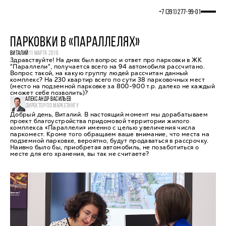
+7 (391) 277‒99‒01
ПАРКОВКИ В «ПАРАЛЛЕЛЯХ»
ВИТАЛИЙ
11 МАРТА 2016
Здравствуйте! На днях был вопрос и ответ про парковки в ЖК
"Параллели", получается всего на 94 автомобиля рассчитано.
Вопрос такой, на какую группу людей рассчитан данный
комплекс? На 230 квартир всего по сути 38 парковочных мест
(место на подземной парковке за 800-900 т.р. далеко не каждый
сможет себе позволить)?
АЛЕКСАНДР ВАСИЛЬЕВ
ДИРЕКТОР ПО МАРКЕТИНГУ
Добрый день, Виталий. В настоящий момент мы дорабатываем
проект благоустройства придомовой территории жилого
комплекса «Параллели» именно с целью увеличения числа
паркомест. Кроме того обращаем ваше внимание, что места на
подземной парковке, вероятно, будут продаваться в рассрочку.
Наивно было бы, приобретая автомобиль, не позаботиться о
месте для его хранения, вы так не считаете?