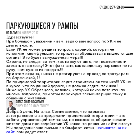
+7 (391) 277‒99‒01
ПАРКУЮЩИЕСЯ У РАМПЫ
НАТАЛЬЯ
29 НОЯБРЯ 2017
Здравствуйте!
При большом уважении к вам, задаю вам вопрос по УК и ее
деятельности.
Если УК не может решить вопрос с охраной, которая не
исполняет свои функции, то придется обращаться в вышестоящие
органы! Это будет вынужденная мера!!!
Охрана, не следит за тем, как паркуют авто, нет возможности
заехать в парковку! Этот факт вам, как владельцу парковок не на
руку, вам нужно их продать!!!
При этом охрана, никак не реагируют на проезд по тротуарам
по Апрельской, 1!
По придомовой территории ездит строительная техника!!! УК не
в курсе, что по данной дороге, не должна ездить техника!
Инженер УК Образцово, человек, который некомпетентен по
многим вопросам, при этом переходит элементарную этику в
общении с жителями.
АЛЕКСАНДР ВАСИЛЬЕВ
ДИРЕКТОР ПО МАРКЕТИНГУ
Добрый день, Наталья. Сомневаемся, что парковка
автотранспорта за пределами придомовой территории — это
забота управляющей компании, но возможно, общими силами
жители дома при содействии УК какое-то решение найти смогут.
Мы передали ваше письмо в «Комфорт-сити»,
напишите на их
сайт
, вам дадут ответ.