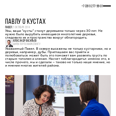
+7 (391) 277‒99‒01
ПАВЛУ О КУСТАХ
ПАВЕЛ
21 ОКТЯБРЯ 2014
Увы, ваши "кусты" станут деревьями только через 30 лет. Не
нужно было вырубать имеющиеся многолетние деревья,
следовало их и пространство вокруг облагородить.
АЛЕКСАНДР ВАСИЛЬЕВ
ДИРЕКТОР ПО МАРКЕТИНГУ
Уважаемый Павел. В сквере высажены не только кустарники, но и
деревья, например, дубы. Приглашаем вас прийти и
полюбоваться: может быть это поможет вам развеять грусть по
старым тополям и кленам. Насчет «облагородить»: именно это, в
числе прочего, мы и сделали — таково не только наше мнение, но
и мнение многих жителей района.