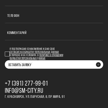
ТЕЛЕФОН
КОММЕНТАРИЙ
Я ПОДТВЕРЖДАЮ ОЗНАКОМЛЕНИЕ И ДАЮ СВОЕ
СОГЛАСИЕ НА ОБРАБОТКУ ПЕРСОНАЛЬНЫХ ДАННЫХ
В ПОРЯДКЕ И НА УСЛОВИЯХ, В
ПОЛИТИКЕ В ОТНОШЕНИИ
ОБРАБОТКИ ПЕРСОНАЛЬНЫХ ДАННЫХ
ОСТАВИТЬ ЗАЯВКУ
+7 (391) 277‒99‒01
INFO@SM-CITY.RU
Г. КРАСНОЯРСК, УЛ. ПАРУСНАЯ, 8, ПР. МИРА, 91