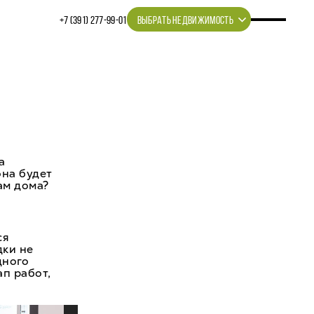
+7 (391) 277‒99‒01
ВЫБРАТЬ НЕДВИЖИМОСТЬ
а
она будет
ам дома?
ся
дки не
дного
ап работ,